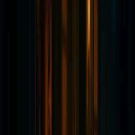
Hoy los estudiantes y el personal juran que cuando las
ventanas están abiertas, todavía pueden escuchar el
espeluznante chirrido del sistema de poleas, aunque
ningún cadáver ha sido traído a Marquette Hall en más
de cincuenta años.
El Exorcismo en Buddig Hall
"El diablo no tiene poder per se. Pero el egoísmo del
hombre ha llevado a la creación por una tangente.
Siempre que el hombre se mueve en una tangente fuera
del curso de la providencia de Dios, entramos en lo
profundo, lo inexplorado, lo caótico. Y es entonces
cuando el diablo aparece."
— Reverendo Joseph McGill,
Maroon Vol. 50 No. 15, 1974, Universidad de Loyola
Nueva Orleans
Durante siglos, la Ciudad del Vaticano ha tenido una
unidad separada de la Iglesia dedicada estrictamente a
expulsar al Diablo de la santidad de la vida humana. A
veces el "Diablo" venía en forma de religiones no
aprobadas por la Iglesia (es decir, la Cruzada Albigense