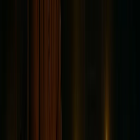
de metal raspando contra linóleo—asomándose sobre
almohadas y sábanas, ambas observaron en total shock
mientras el mini-refrigerador se movía lentamente por el
piso.
Nadie lo estaba empujando.
En una sesión espiritista de 2010 en la Habitación 1108
de Buddig, unos pocos residentes (que estaban hartos
de lidiar con puertas cerrándose de golpe, inodoros
descargándose solos) preguntaron al espíritu si quería
hacerles daño. Cuando reprodujeron la grabación más
tarde, fue solo para escuchar un gruñido profundo en
respuesta a la pregunta.
¿Sabemos quién podría estar embrujando Buddig Hall?
Es mi creencia personal que si hay un espíritu alrededor,
no es Satanás. El Diablo y sus secuaces nunca
admitirían su identidad, como lo hizo con Marie y
Brenda, así que solo podemos asumir que el espíritu de
Buddig Hall es un fanático de jugar con los residentes
del dormitorio, y que no va a irse a ningún lado pronto.