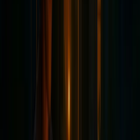
con lo que etiquetaron como un "espíritu malvado," que
quería poseer a Marie. En otras noches, era un espíritu
llamado Hazel quien se daba a conocer a las chicas.
Según las chicas, Hazel era una criolla de Nueva
Orleans "cuyo esposo murió en prisión por un crimen
que ella cometió." Hazel incluso dio una fecha para
validar sus afirmaciones. Una noche, las chicas habían
decampado a la habitación de su amigo Neil (quien vivía
en el adyacente Biever Hall) para jugar con el tablero
Ouija.
Aparentemente Neil se rió de Hazel, a lo que el espíritu
respondió a través del tablero: "Cortar estómago. Matar
a Neil."
Ya fuera pura coincidencia o el acto de un espíritu
malevolente, Neil se desmayó en la cafetería al día
siguiente y fue llevado de urgencia al hospital—donde
luego fue diagnosticado con apendicitis.
En lugar de infundir el temor de Dios en las chicas,
todas estaban determinadas a conectarse con los