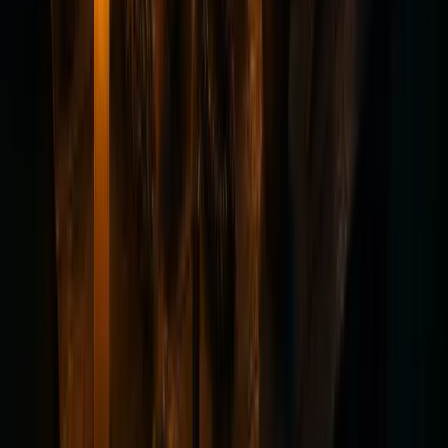
Nueva Orleans son el hogar de innumerables fantasmas
que caminan entre las elaboradas tumbas y mausoleos.
Leer Historia Completa
FEATURED
Bares y Restaurantes
January 26, 2025
7 min de lectura
El Bar Casa Ajenjo Embrujado
Est. 1807
•
Donde el Hada Verde Aún Baila
Un legendario bar de Bourbon Street donde los piratas
una vez conspiraron, los políticos tramaron, y el hada
verde del ajenjo aún encanta. Los espíritus aquí no están
solo en botellas - clientes fantasmales de siglos pasados
continúan bebiendo en este establecimiento histórico.
Leer Historia Completa
FEATURED
Hoteles