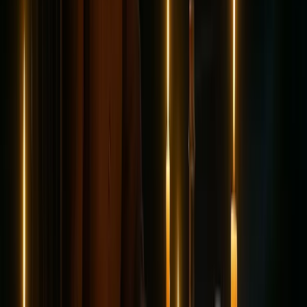
monja embarazada se ahorcó de la cúpula y todavía
embruja el edificio hasta el día de hoy.
Descubierto en los Archivos Dominicos había una
historia particular fechada en la década de 1890, cuando
una de las hermanas estaba leyendo una historia sobre
una banshee chillona a las niñas. Supuestamente, todas
las niñas desdeñaron el cuento—quizás demasiado
mayores para creer en banshees u otras criaturas
mitológicas—y se dirigieron a la cama. En algún punto
en medio de la noche, un grito agudo partió el aire,
despertando a todas las niñas y enviándolas a ataques
de miedo.
La Hermana Mary Joseph afirmó, "Realmente no sé
qué es, pero no es nada que necesites temer." A la
mañana siguiente las niñas repitieron las historias a
algunas de sus madres que habían venido a visitar. Las
madres, también, agitaron una mano desdeñosa. Sin
duda el chillido había sido el sonido del barco de vapor
Charles B. Choteau navegando por el río Mississippi,
dijeron. Toda Nueva Orleans lo había escuchado.