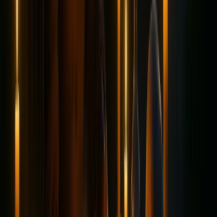
Pero, ¿era ese chillido el de un barco de vapor, o era
algo paranormal?
Los dominicos vendieron la propiedad en 1982, y
permaneció espeluznantemente vacante hasta que
Loyola la compró alrededor de 1989. Leyendas
fantasmales han circulado alrededor de una monja
embarazada que supuestamente se ahorcó de la cúpula
del edificio. Otros han afirmado que una vez hubo un
pasadizo debajo de Greenville que conducía a diferentes
edificios, y en esos túneles a veces se encontraban
huesos.
Algo de esto es probablemente (mayormente) rumores,
pero el hecho es: Greenville Hall está embrujado, y es
más a menudo que no los oficiales de LUPD quienes son
testigos de los fenómenos paranormales en el ahora
edificio administrativo.
Un amigo mío que una vez trabajó como oficial para el
LUPD me relató cómo una vez vio una aparición
corriendo a través del lote entre el Hall y la Escuela de
Derecho. Era alrededor de las 2AM cuando la vio en un