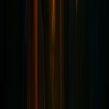
muertos aún más después de eso. Supuestamente
conocieron a Satanás. Dorothea, quien no había estado
interesada en el tablero, arrastró a las chicas a una
reunión con el Padre Cohen del Ministerio del Campus.
El sacerdote les hizo prometer que dejaran de jugar con
el tablero Ouija no fuera que verdaderamente activaran
algo maligno—las chicas aceptaron.
Su promesa apenas duró la noche.
El artículo del Maroon de 1968 cuestionando si las
chicas realmente conocieron a Satanás a través de un
tablero Ouija... (Fuente: Biblioteca LOYNO)
En una noche oscura en la Habitación 813, Marie y
Brenda fueron despertadas por el sonido de muebles
raspando sobre el suelo. Un póster salió volando de la
pared y cruzó la habitación. Todos los objetos en sus
estantes habían sido completamente reorganizados.
Entraron en pánico y llamaron al Padre Cohen a las