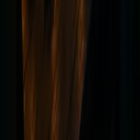
Una antigua morgue municipal donde fueron
procesados miles de cuerpos, ahora uno de los lugares
más activamente embrujados de Nueva Orleans. Los
espíritus de los muertos no reclamados y aquellos que
murieron violentamente todavía vagan por sus cámaras
refrigeradas.
Leer Historia Completa
FEATURED
Casas Históricas
January 26, 2025
8 min de lectura
Los Fantasmas de la Casa de Marie Laveau
1800s
•
El Hogar Eterno de la Reina del Vudú
La antigua casa de Marie Laveau, donde el espíritu de la
Reina del Vudú todavía reside, ofreciendo guía y
protección. Esta casa de St. Ann Street sigue siendo un
poderoso vórtice espiritual donde el límite entre mundos
es fino como el papel.