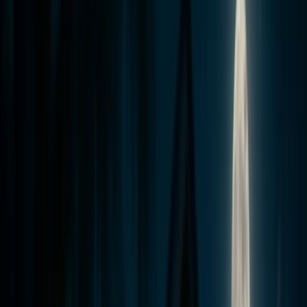
Tours de Fantasmas de Eureka Springs
Costa Oeste
Tours de Fantasmas de San Francisco
Tours de Fantasmas de San Diego
Tours de Fantasmas de Hollywood
Tours de Fantasmas de Seattle
Tours de Fantasmas de Portland Oregon
Montaña y Desierto
Tours de Fantasmas de Phoenix
Tours de Fantasmas de Tombstone
Tours de Fantasmas de Flagstaff
Tours de Fantasmas de Las Vegas
Tours de Fantasmas de Virginia City
Tours de Fantasmas de Denver
Medio Oeste
Tours de Fantasmas de Chicago